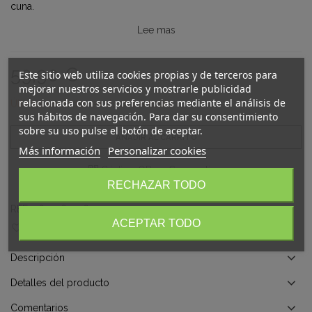
cuna.
Lee mas
Tejido: piqué 100% algodón percal
Relleno: 100% fibra antialérgica siliconada - 250g/m²
59,90 €
Este sitio web utiliza cookies propias y de terceros para
MEDIDA:
mejorar nuestros servicios y mostrarle publicidad
relacionada con sus preferencias mediante el análisis de
Últimas unidades en stock
1 Artículo
- Nórdico: 60x120 cm
sus hábitos de navegación. Para dar su consentimiento
sobre su uso pulse el botón de aceptar.
- Protector: 60x60x60 + 40 cm
AÑADIR AL CARRITO
Más información
Personalizar cookies
Fabricado en España
Código QR
Compartir
RECHAZAR TODO
REF:
3623761406
ACEPTAR TODO
Añadir a la lista de deseos
Descripción
Detalles del producto
Comentarios